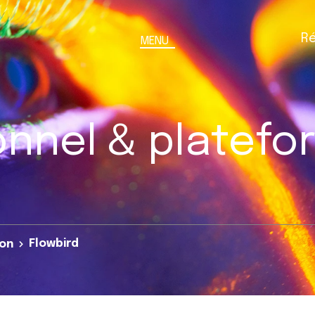
Ré
MENU
ionnel & platef
Flowbird
çon