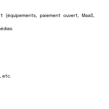
ort (équipements, paiement ouvert, MaaS,
médias.
, etc
.